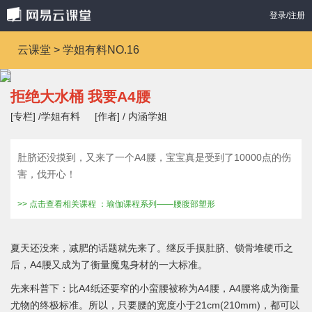
登录/注册
云课堂 > 学姐有料NO.16
拒绝大水桶 我要A4腰
[专栏] /学姐有料
[作者] / 内涵学姐
肚脐还没摸到，又来了一个A4腰，宝宝真是受到了10000点的伤
害，伐开心！
>> 点击查看相关课程 ：瑜伽课程系列——腰腹部塑形
夏天还没来，减肥的话题就先来了。继反手摸肚脐、锁骨堆硬币之
后，A4腰又成为了衡量魔鬼身材的一大标准。
先来科普下：比A4纸还要窄的小蛮腰被称为A4腰，A4腰将成为衡量
尤物的终极标准。所以，只要腰的宽度小于21cm(210mm)，都可以