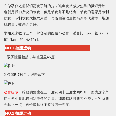
在做动作之前我们需要了解的是，减重要从减少热量的摄取开始，
也就是我们所说的节食，但是节食并不是绝食，节食的意思是节制
饮食！节制饮食大概六周后，再借由运动量提高新陈代谢率，增加
肌肉量，效果会更好。
学姐先来教你三个非常容易的瘦腰小动作，适合比（jiu）较（shi）
忙（lan）的小伙伴们。
NO.1 抬腿运动
1.双脚慢慢抬起，与地面呈45度
2.停留5-7秒后，缓慢放下
动作提示：
抬腿的角度在三十度到四十五度之间即可，因为这个角
度可使小腹肌肉用到更多的力量。如果抬腿时腿力不够，可将双腿
先抬上一点，再慢慢抬到不超过四十五度。
NO.2 扭腿运动