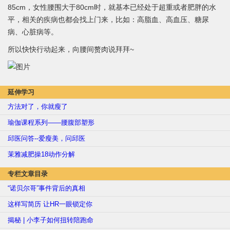
85cm，女性腰围大于80cm时，就基本已经处于超重或者肥胖的水
平，相关的疾病也都会找上门来，比如：高脂血、高血压、糖尿
病、心脏病等。
所以快快行动起来，向腰间赘肉说拜拜~
延伸学习
方法对了，你就瘦了
瑜伽课程系列——腰腹部塑形
邱医问答--爱瘦美，问邱医
茉雅减肥操18动作分解
专栏文章目录
“诺贝尔哥”事件背后的真相
这样写简历 让HR一眼锁定你
揭秘 | 小李子如何扭转陪跑命