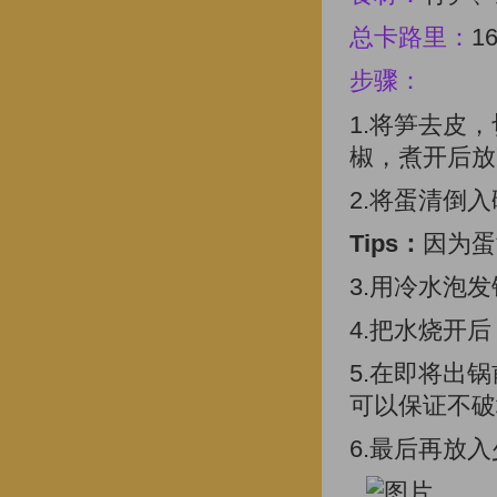
总卡路里：
1
步骤：
1.将笋去皮
椒，煮开后放
2.将蛋清倒
Tips：
因为蛋
3.用冷水泡
4.把水烧开
5.在即将出
可以保证不破
6.最后再放