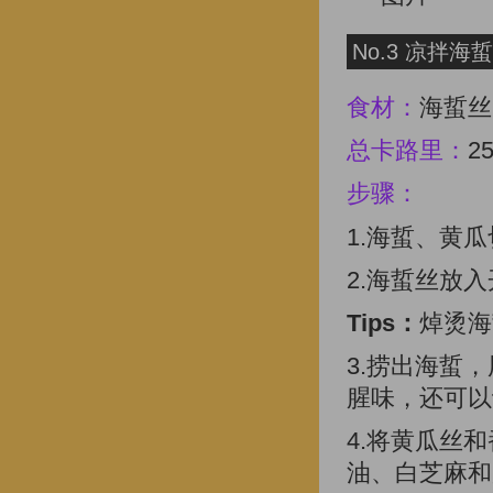
No.3 凉拌海
食材：
海蜇丝
总卡路里：
2
步骤：
1.海蜇、黄
2.海蜇丝放入
Tips：
焯烫海
3.捞出海蜇
腥味，还可以
4.将黄瓜丝
油、白芝麻和