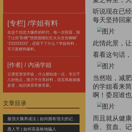
听说现在已经
每天坚持回家
[专栏] /学姐有料
在这个信息大爆炸的时代，每一次喧嚣，除
了让你“卧槽”“恍恍惚惚红红火火含含糊糊”
此情此景，让
“233333333”，还留下了什么？学姐有料，
不只新梗和爆料。
看看这句话，
[作者] / 内涵学姐
云课堂资深学徒，什么都知道一点，专注于
当然啦，减肥
八卦热点，致力于分享好料，语言风格抽搐
的学姐看来简
多变，知识体系常换常新。
啊！委屈谁也
文章目录
而且就从健康
最强大脑养成法 | 如何拥有强大的记忆力
垂、贫血、记
愚人节 | 如何高逼格地骗人