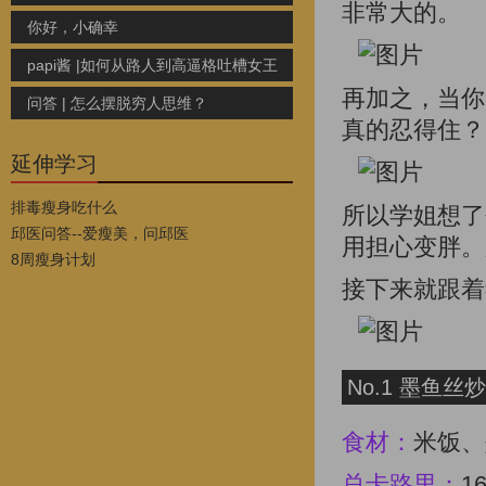
非常大的。
你好，小确幸
papi酱 |如何从路人到高逼格吐槽女王
再加之，当你
问答 | 怎么摆脱穷人思维？
真的忍得住？
延伸学习
排毒瘦身吃什么
所以学姐想了
邱医问答--爱瘦美，问邱医
用担心变胖。
8周瘦身计划
接下来就跟着
No.1 墨鱼丝
食材：
米饭、
总卡路里：
1