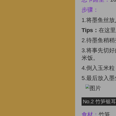
步骤：
1.将墨鱼丝
Tips：
在这里
2.待墨鱼稍
3.将事先切
米饭。
4.倒入玉米
5.最后放入
No.2 竹笋银
食材：
竹笋、