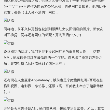
思聪在其公布恋情之后，也莫名其妙地发出了一串“哈哈哈哈哈哈哈”
(〜￣▽￣)〜不过作为国民老公的思聪，也是网红集邮者。他的历任
女友，都是（让人分不清的）网红↓↓
同样地，前不久林更新也被拍到跟网红女友回酒店的照片。新女友
叫王柳雯，同样还有网红的标配：开淘宝店(′◔◞౪◟◔)
说到成功的网红，我们不得不提起网红界的重量级人物——奶茶
MM，她应该是网红界最低调的一个了吧。自从跟了高富帅东哥之
后，穿衣打扮也从阿依莲到了国际大牌↓↓
还有现在人生赢家Angelababy，以前也是个嫩模网红呢~而现在纵
横影视圈、电影界、综艺界，还跟（高）富帅教主举办了超豪华婚
礼↓↓
无论是天王嫂还是AB，她们都从丑小鸭蜕变到白富美。所以，其实