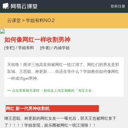
登录/注册
云课堂 > 学姐有料NO.2
如何像网红一样收割男神
[专栏] / 学姐有料
[作者] / 内涵学姐
天啦噜！两岸三地高富帅被网红一统江湖了。网红们的男友是郭
富城、王思聪、林更新……你还在等什么？学姐教你如何像网红
一样成功get男神。
>> 点击查看相关课程 ：助你走上淘宝巅峰的「淘宝大全」
网红 新一代男神收割机
继王思聪、林更新的网红女友一一曝光后，郭天王也被网红拿下
了！！！！学姐发现，娱乐圈被网红一统江湖辣！！