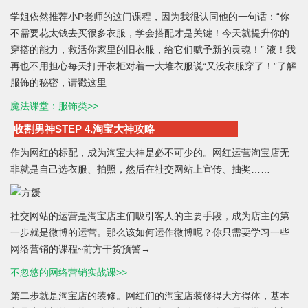
学姐依然推荐小P老师的这门课程，因为我很认同他的一句话：“你
不需要花太钱去买很多衣服，学会搭配才是关键！今天就提升你的
穿搭的能力，救活你家里的旧衣服，给它们赋予新的灵魂！” 液！我
再也不用担心每天打开衣柜对着一大堆衣服说“又没衣服穿了！”了解
服饰的秘密，请戳这里
魔法课堂：服饰类>>
收割男神STEP 4.淘宝大神攻略
作为网红的标配，成为淘宝大神是必不可少的。网红运营淘宝店无
非就是自己选衣服、拍照，然后在社交网站上宣传、抽奖……
社交网站的运营是淘宝店主们吸引客人的主要手段，成为店主的第
一步就是微博的运营。那么该如何运作微博呢？你只需要学习一些
网络营销的课程~前方干货预警→
不忽悠的网络营销实战课>>
第二步就是淘宝店的装修。网红们的淘宝店装修得大方得体，基本