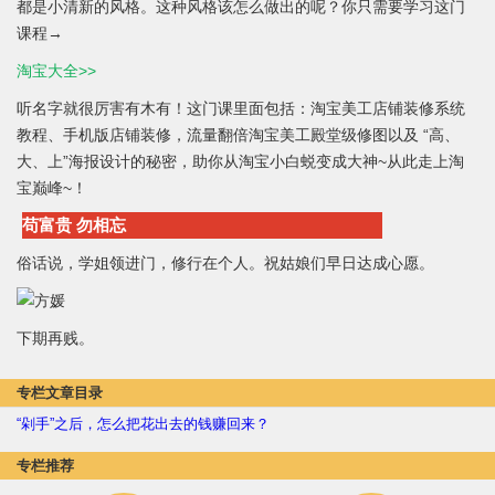
都是小清新的风格。这种风格该怎么做出的呢？你只需要学习这门
课程→
淘宝大全>>
听名字就很厉害有木有！这门课里面包括：淘宝美工店铺装修系统
教程、手机版店铺装修，流量翻倍淘宝美工殿堂级修图以及 “高、
大、上”海报设计的秘密，助你从淘宝小白蜕变成大神~从此走上淘
宝巅峰~！
苟富贵 勿相忘
俗话说，学姐领进门，修行在个人。祝姑娘们早日达成心愿。
下期再贱。
专栏文章目录
“剁手”之后，怎么把花出去的钱赚回来？
专栏推荐