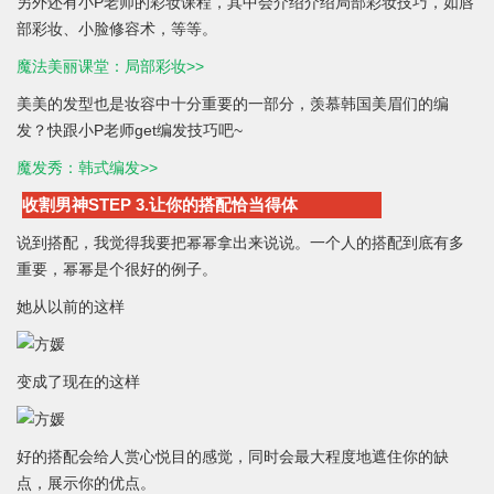
另外还有小P老师的彩妆课程，其中会介绍介绍局部彩妆技巧，如唇
部彩妆、小脸修容术，等等。
魔法美丽课堂：局部彩妆>>
美美的发型也是妆容中十分重要的一部分，羡慕韩国美眉们的编
发？快跟小P老师get编发技巧吧~
魔发秀：韩式编发>>
收割男神STEP 3.让你的搭配恰当得体
说到搭配，我觉得我要把幂幂拿出来说说。一个人的搭配到底有多
重要，幂幂是个很好的例子。
她从以前的这样
变成了现在的这样
好的搭配会给人赏心悦目的感觉，同时会最大程度地遮住你的缺
点，展示你的优点。