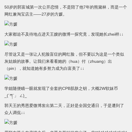
50岁的郭富城第一次公开恋情，不是陪了他7年的熊黛林，而是一个
网红兼淘宝店主——27岁的方媛。
大家都迫不及待地点进天王嫂的微博一探究竟，发现她长zhei样↓↓
尽管这又是一张让人犯脸盲症的网红脸，但不要以为这是一个类似
灰姑娘的故事。让我们来看看她的（hua）付（zhuang）出
（pin），就知道她有多努力成为白富美了↓↓
学姐随便瞄一眼就发现了全套的CPB肌肤之钥，大概2W软妹币
_(´ཀ`」 ∠)_
郭天王的秀恩爱微博发出第二天，正好是全国交通日，于是遭到了
众人调侃↓↓