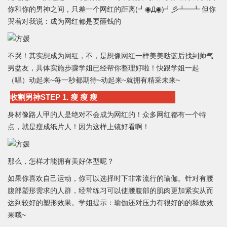
你和你的男神之间，只差一个网红的距离(┛◉Д◉)┛彡┻━┻ 但你
哭着对我说：成为网红都是要砸钱的
不哭！其实想成为网红，不，是想像网红一样美美哒蓝后找到帅气
男盆友，具体实施步骤学姐已经帮你整理好啦！快跟学姐一起
（唱）动起来~每一秒都期待~动起来~就拥有精采未来~
收割男神STEP 1. 瘦 瘦 瘦
身材像路人甲的人是绝对不会成为网红的！众多网红都有一个特
点，就是瘦成纸片人！因为这样上镜好看啊！
那么，怎样才能拥有美好体型呢？
如果你喜欢自己运动，你可以选择时下非常流行的瑜伽。针对有腰
腹部塑形需求的人群，经常练习可以使腰腹部的肌肉更加紧实从而
达到较好的塑形效果。学姐提示：瑜伽还对压力有很好的的释放效
果哦~