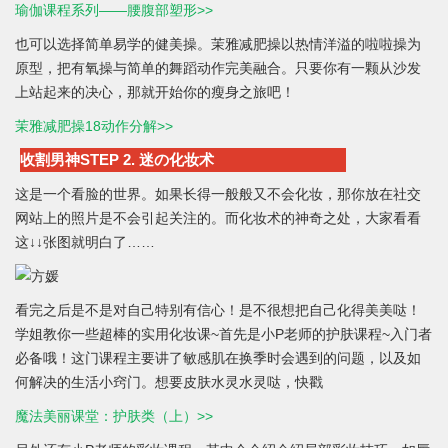
瑜伽课程系列——腰腹部塑形>>
也可以选择简单易学的健美操。茉雅减肥操以热情洋溢的啦啦操为
原型，把有氧操与简单的舞蹈动作完美融合。只要你有一颗从沙发
上站起来的决心，那就开始你的瘦身之旅吧！
茉雅减肥操18动作分解>>
收割男神STEP 2. 迷の化妆术
这是一个看脸的世界。如果长得一般般又不会化妆，那你放在社交
网站上的照片是不会引起关注的。而化妆术的神奇之处，大家看看
这↓↓张图就明白了……
看完之后是不是对自己特别有信心！是不很想把自己化得美美哒！
学姐教你一些超棒的实用化妆课~首先是小P老师的护肤课程~入门者
必备哦！这门课程主要讲了敏感肌在换季时会遇到的问题，以及如
何解决的生活小窍门。想要皮肤水灵水灵哒，快戳
魔法美丽课堂：护肤类（上）>>