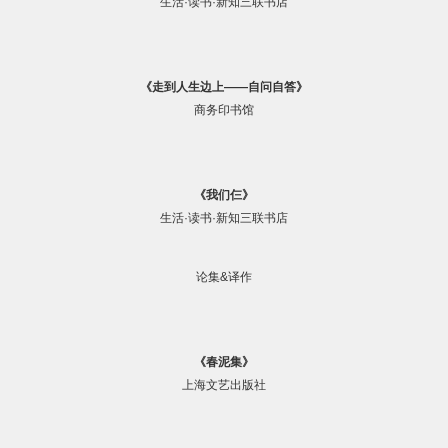
生活·读书·新知三联书店
《走到人生边上——自问自答》
商务印书馆
《我们仨》
生活·读书·新知三联书店
论集&译作
《春泥集》
上海文艺出版社