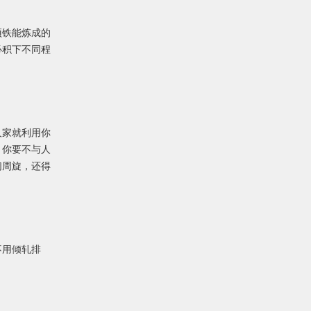
顽铁能炼成的
必积下不同程
人家就利用你
。你要不与人
们周旋，还得
不用倾轧排