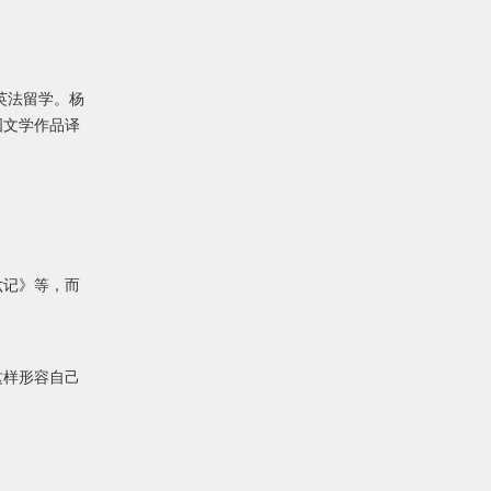
赴英法留学。杨
国文学作品译
六记》等，而
这样形容自己