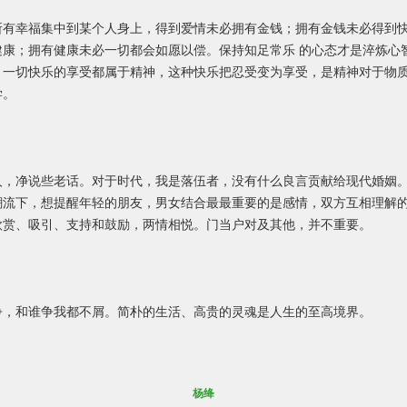
所有幸福集中到某个人身上，得到爱情未必拥有金钱；拥有金钱未必得到
健康；拥有健康未必一切都会如愿以偿。保持知足常乐 的心态才是淬炼心
。一切快乐的享受都属于精神，这种快乐把忍受变为享受，是精神对于物
学。
人，净说些老话。对于时代，我是落伍者，没有什么良言贡献给现代婚姻
潮流下，想提醒年轻的朋友，男女结合最最重要的是感情，双方互相理解
欣赏、吸引、支持和鼓励，两情相悦。门当户对及其他，并不重要。
争，和谁争我都不屑。简朴的生活、高贵的灵魂是人生的至高境界。
杨绛