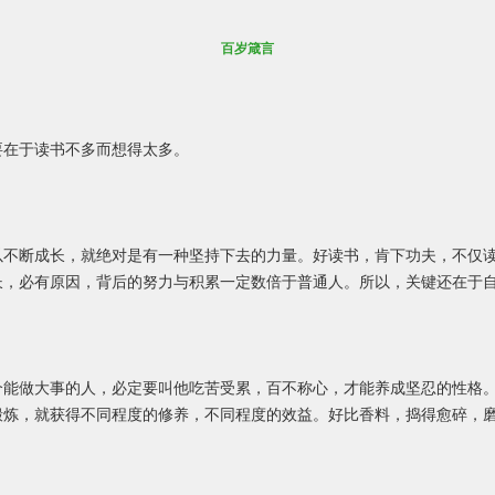
百岁箴言
要在于读书不多而想得太多。
以不断成长，就绝对是有一种坚持下去的力量。好读书，肯下功夫，不仅
长，必有原因，背后的努力与积累一定数倍于普通人。所以，关键还在于
个能做大事的人，必定要叫他吃苦受累，百不称心，才能养成坚忍的性格
锻炼，就获得不同程度的修养，不同程度的效益。好比香料，捣得愈碎，