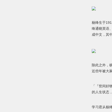
杨绛生于19
绛通晓英语
成中文，其
除此之外，
近些年被大
「『世间好
的人生状态
学习君从杨