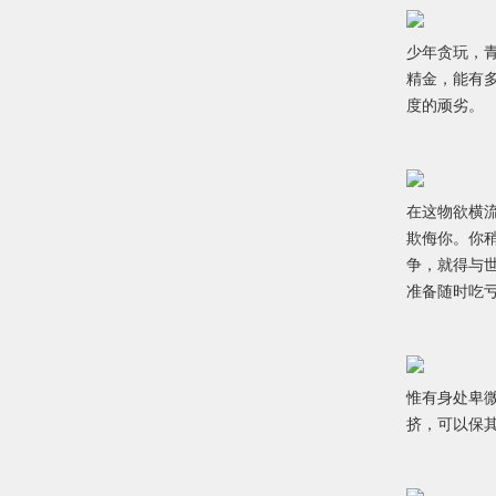
少年贪玩，
精金，能有
度的顽劣。
在这物欲横
欺侮你。你
争，就得与
准备随时吃
惟有身处卑
挤，可以保