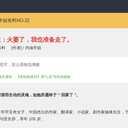
学姐有料NO.32
生：火萎了，我也准备走了。
有料
[作者] / 内涵学姐
坚牢，彩云易散琉璃脆
看相关课程 ：【简快阅读36】用“心灵”写作的秘密
湛而生动的灵魂，如她所愿终于 “ 回家了 ”。
年罕见奇女子，中国杰出的作家、翻译家、小说家、剧作家杨绛先生，于 20
晨与世长辞，享年 105 岁。