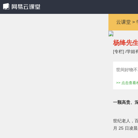
云课堂 > 
杨绛先
[专栏] /学姐
世间好物不
>> 点击查
一颗高贵、深
世纪老人，百
月 25 日凌