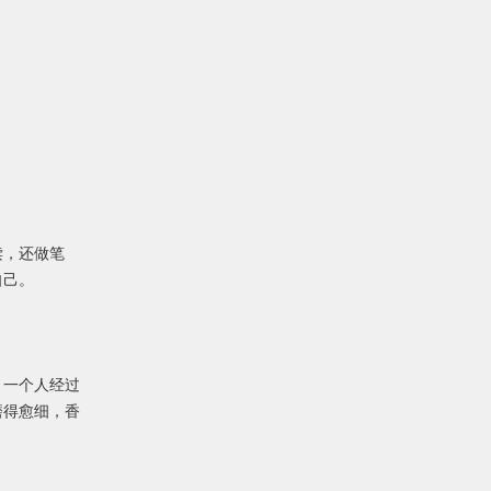
读，还做笔
自己。
。一个人经过
磨得愈细，香