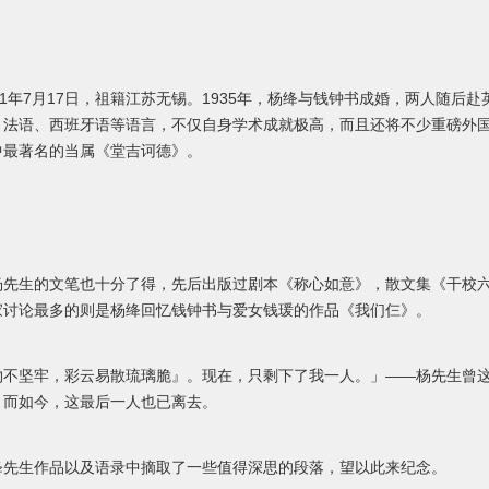
11年7月17日，祖籍江苏无锡。1935年，杨绛与钱钟书成婚，两人随后
、法语、西班牙语等语言，不仅自身学术成就极高，而且还将不少重磅外
中最著名的当属《堂吉诃德》。
杨先生的文笔也十分了得，先后出版过剧本《称心如意》，散文集《干校
家讨论最多的则是杨绛回忆钱钟书与爱女钱瑗的作品《我们仨》。
物不坚牢，彩云易散琉璃脆』。现在，只剩下了我一人。」——杨先生曾
，而如今，这最后一人也已离去。
绛先生作品以及语录中摘取了一些值得深思的段落，望以此来纪念。