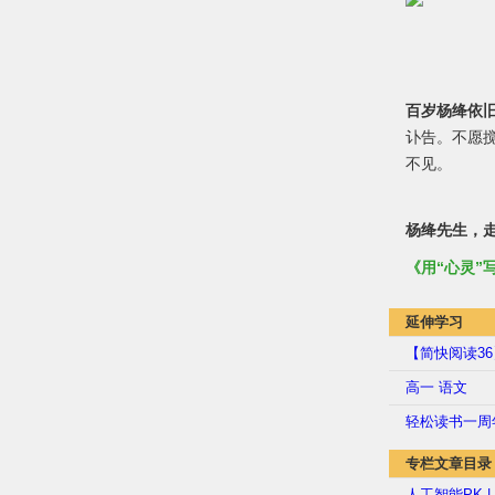
百岁杨绛依
讣告。不愿
不见。
杨绛先生，
《用“心灵”
延伸学习
【简快阅读36
高一 语文
轻松读书一周
专栏文章目录
人工智能PK |