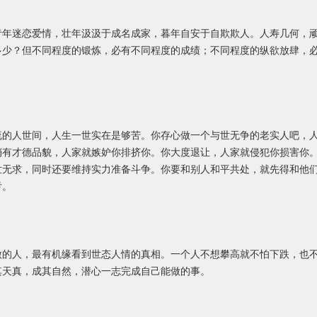
青年迷恋爱情，壮年汲汲于成名成家，暮年自安于自欺欺人。人寿几何，
多少？但不同程度的锻炼，必有不同程度的成绩；不同程度的纵欲放肆，
流的人世间，人生一世实在是够苦。你存心做一个与世无争的老实人吧，
稍有才德品貌，人家就嫉妒你排挤你。你大度退让，人家就侵犯你损害你
世无求，同时还要维持实力准备斗争。你要和别人和平共处，就先得和他
亏。
微的人，最有机缘看到世态人情的真相。一个人不想攀高就不怕下跌，也
其天真，成其自然，潜心一志完成自己能做的事。