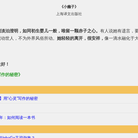
《小癞子》
上海译文出版社
旧淡泊澄明，如同初生婴儿一般，唯留一颗赤子之心。
有人说她有遗言，
搅动世人，不为外界风俗所动。
她轻轻的离开，很安祥，
像一滴水融化于
走好！
写作的秘密》
】用“心灵”写作的秘密
年：如何阅读一本书
 AlphaGo又迎劲敌？