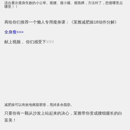
适合屡次瘦身失败的小公举。瘦腰、瘦小腿、瘦胳膊，方法对了，想瘦哪里点
哪里！！
再给你们推荐一个懒人专用瘦身课：《茉雅减肥操18动作分解》
全身瘦>>>
献上视频， 你们感受下☟☟☟
减肥操可以有效地燃脂塑形，甩掉多余脂肪。
只要你有一颗从沙发上站起来的决心，茉雅带你变成腰细腿长的白
富美！