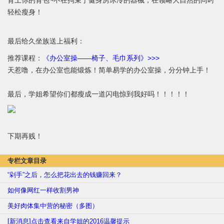
背上你的背包~不在拘束于健身房冰冷的器械，在领略大自然的同时
轻松瘦身！
最后给久坐族送上福利：
推荐课程：
《办公室操——椅子、毛巾系列》>>>
天惹噜，在办公室也能锻炼！简单易学的办公室操，分分钟上手！
最后，学姐希望你们都瘦成一道闪电惊到我好吗！！！！！
下期再贱！
专栏文章目录
“剁手”之后，怎么把花出去的钱赚回来？
如何像网红一样收割男神
美好肉体集中营的秘密（多图）
[新消息]点击查看来自学姐的2016温馨提示