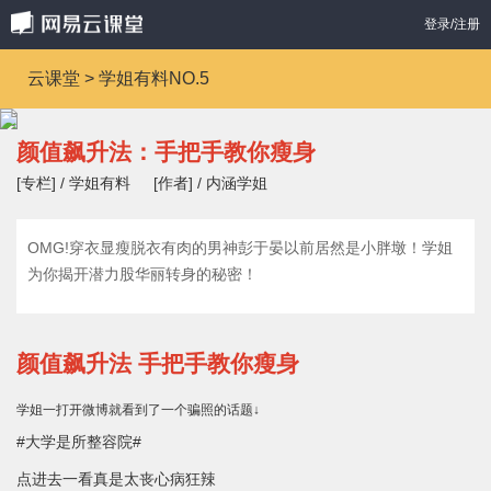
登录/注册
云课堂 > 学姐有料NO.5
颜值飙升法：手把手教你瘦身
[专栏] / 学姐有料
[作者] / 内涵学姐
OMG!穿衣显瘦脱衣有肉的男神彭于晏以前居然是小胖墩！学姐
为你揭开潜力股华丽转身的秘密！
颜值飙升法 手把手教你瘦身
学姐一打开微博就看到了一个骗照的话题↓
#大学是所整容院#
点进去一看真是太丧心病狂辣