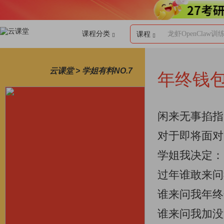
课程分类
龙虾OpenClaw训
课程
云课堂 > 学姐有料NO.7
年终钱
闲来无事掐指
对于即将面对
学姐我决定：
过年谁敢来问
谁来问我年终
谁来问我加没