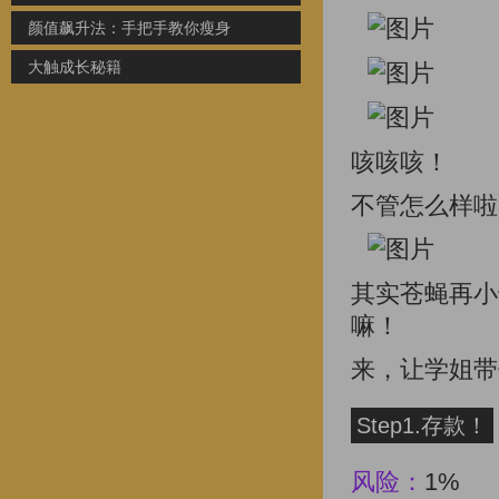
颜值飙升法：手把手教你瘦身
大触成长秘籍
咳咳咳！
不管怎么样啦
其实苍蝇再小
嘛！
来，让学姐带
Step1.存款！
风险：
1%