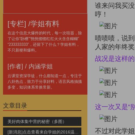
谁来问我买没
哼！
[专栏] /学姐有料
在这个信息大爆炸的时代，每一次喧嚣，除
啧啧啧，说到
了让你“卧槽”“恍恍惚惚红红火火含含糊糊”
“233333333”，还留下了什么？学姐有料，
人家的年终奖
不只新梗和爆料。
战况是这样的
[作者] / 内涵学姐
云课堂资深学徒，什么都知道一点，专注于
八卦热点，致力于分享好料，语言风格抽搐
多变，知识体系常换常新。
文章目录
这一次又是“
美好肉体集中营的秘密（多图）
不过对此学姐
[新消息]点击查看来自学姐的2016温馨提示