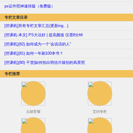
ps证件照神速排版（免费版）
专栏文章目录
[挖课机]所有专栏文章汇总(更新ing…)
[挖课机-本文] PS大法好 | 提高颜值 仅需8分钟
[挖课机](82) 如何成为一个“会说话的人”
[挖课机](81) 如何一年刷100本书？
[挖课机](80) 干货|如何拍出明信片级别的风景照
专栏推荐
云妞官报
艾问专栏