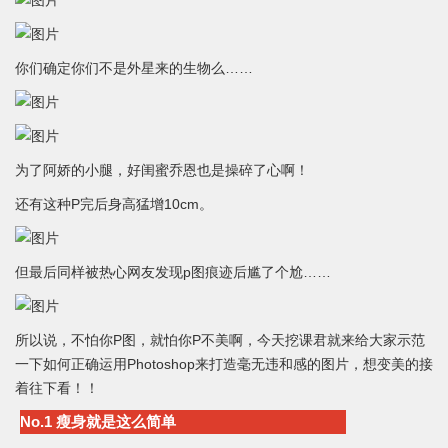
你们确定你们不是外星来的生物么……
为了阿娇的小腿，好闺蜜乔恩也是操碎了心啊！
还有这种P完后身高猛增10cm。
但最后同样被热心网友发现p图痕迹后尴了个尬……
所以说，不怕你P图，就怕你P不美啊，今天挖课君就来给大家示范
一下如何正确运用Photoshop来打造毫无违和感的图片，想变美的接
着往下看！！
No.1 瘦身就是这么简单