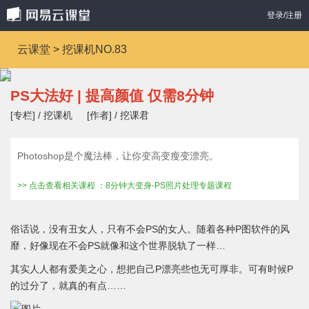
登录/注册
云课堂 > 挖课机NO.83
PS大法好 | 提高颜值 仅需8分钟
[专栏] / 挖课机
[作者] / 挖课君
Photoshop是个魔法棒，让你变高变瘦变漂亮。
>> 点击查看相关课程 ：8分钟大变身-PS照片处理专题课程
俗话说，没有丑女人，只有不会PS的女人。随着各种P图软件的风
靡，好像现在不会PS就像和这个世界脱轨了一样…
其实人人都有爱美之心，想把自己P漂亮些也无可厚非。可有时候P
的过分了，就真的有点……