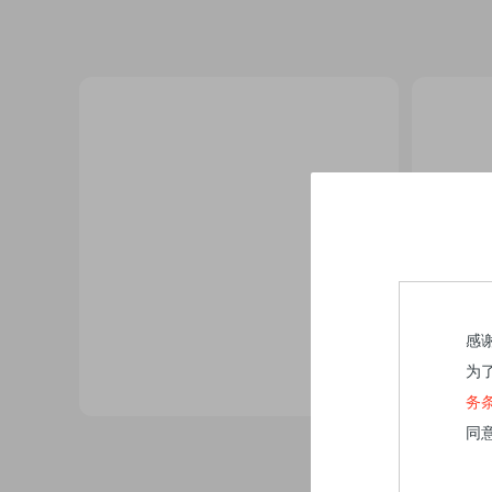
感
为
务
同