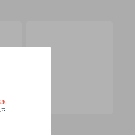
《服
若不