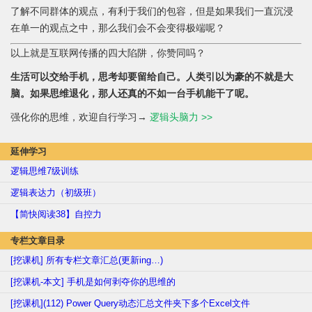
了解不同群体的观点，有利于我们的包容，但是如果我们一直沉浸
在单一的观点之中，那么我们会不会变得极端呢？
以上就是互联网传播的四大陷阱，你赞同吗？
生活可以交给手机，思考却要留给自己。人类引以为豪的不就是大
脑。如果思维退化，那人还真的不如一台手机能干了呢。
强化你的思维，欢迎自行学习→
逻辑头脑力 >>
延伸学习
逻辑思维7级训练
逻辑表达力（初级班）
【简快阅读38】自控力
专栏文章目录
[挖课机] 所有专栏文章汇总(更新ing…)
[挖课机-本文] 手机是如何剥夺你的思维的
[挖课机](112) Power Query动态汇总文件夹下多个Excel文件