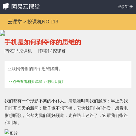
登录/注册
云课堂 > 挖课机NO.113
手机是如何剥夺你的思维的
[专栏] / 挖课机
[作者] / 挖课君
互联网传播的四个思维陷阱。
>> 点击查看相关课程 ：逻辑头脑力
我们都有一个形影不离的小仆人。清晨准时叫我们起床；早上为我
们打开当天的新闻；肚子饿不想下楼，它为我们叫好外卖；想看电
影想听歌，它都为我们调好频道；走在路上迷路了，它帮我们指路
和叫车。