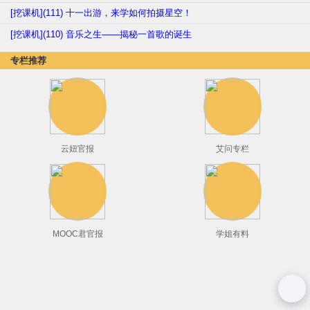
[挖课机](111) 十一出游，来学如何拍摄星空！
[挖课机](110) 音乐之生——揭秘一首歌的诞生
专栏推荐
云妞官报
艾问专栏
MOOC君官报
学姐有料