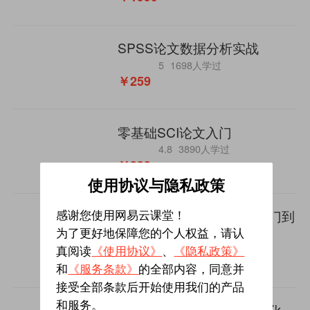
SPSS论文数据分析实战
5
1698人学过
￥259
零基础SCI论文入门
4.8
3890人学过
￥999
使用协议与隐私政策
Python基础库Numpy从入门到
感谢您使用网易云课堂！
实战
为了更好地保障您的个人权益，请认
5
4340人学过
真阅读
《使用协议》
、
《隐私政策》
￥79
和
《服务条款》
的全部内容，同意并
接受全部条款后开始使用我们的产品
和服务。
Python 实战数据分析可视化