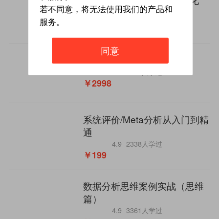
若不同意，将无法使用我们的产品和
4.9
4334人学过
￥79
服务。
同意
高等数学速成课
4.9
3260人学过
￥2998
系统评价/Meta分析从入门到精
通
4.9
2338人学过
￥199
数据分析思维案例实战（思维
篇）
4.9
3361人学过