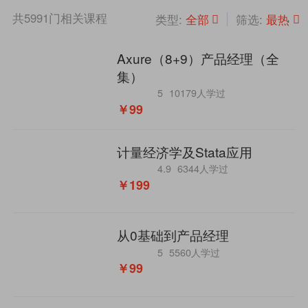
共
5991
门相关课程
全部
最热
类型:
筛选:
Axure（8+9）产品经理（全
集）
5
10179人学过
￥99
计量经济学及Stata应用
4.9
6344人学过
￥199
从0基础到产品经理
5
5560人学过
￥99