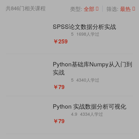
共
846
门相关课程
全部
最热
类型:
筛选:
SPSS论文数据分析实战
5
1698人学过
￥259
Python基础库Numpy从入门到
实战
5
4340人学过
￥79
Python 实战数据分析可视化
4.9
4334人学过
￥79