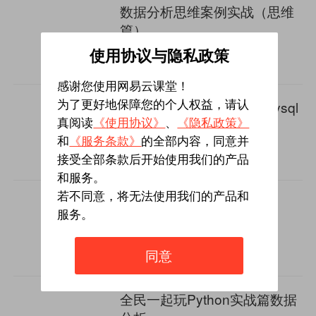
数据分析思维案例实战（思维
篇）
4.9
3362人学过
使用协议与隐私政策
￥0.1
感谢您使用网易云课堂！
全民一起用SQL基础篇 (mysql
为了更好地保障您的个人权益，请认
等)
真阅读
《使用协议》
、
《隐私政策》
和
《服务条款》
的全部内容，同意并
5
1838人学过
￥269
接受全部条款后开始使用我们的产品
和服务。
若不同意，将无法使用我们的产品和
问卷与量表数据分析
服务。
(SPSS+AMOS）
4.9
2120人学过
同意
￥199
全民一起玩Python实战篇数据