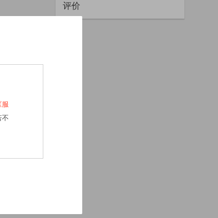
评价
《服
若不