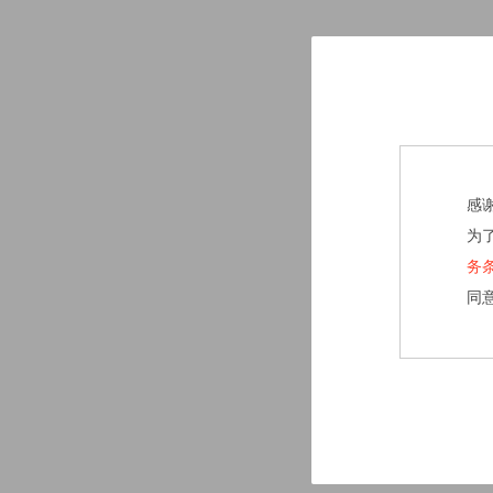
感
为
务
同