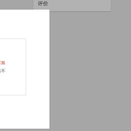
评价
《服
若不