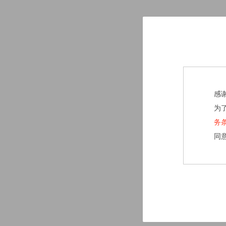
感
为
务
同