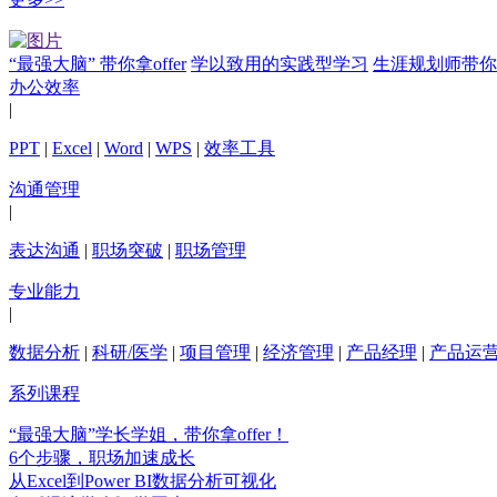
“最强大脑” 带你拿offer
学以致用的实践型学习
生涯规划师带你
办公效率
|
PPT
|
Excel
|
Word
|
WPS
|
效率工具
沟通管理
|
表达沟通
|
职场突破
|
职场管理
专业能力
|
数据分析
|
科研/医学
|
项目管理
|
经济管理
|
产品经理
|
产品运
系列课程
“最强大脑”学长学姐，带你拿offer！
6个步骤，职场加速成长
从Excel到Power BI数据分析可视化