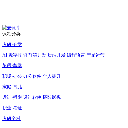
课程分类
考研·升学
AI·数字技能
前端开发
后端开发
编程语言
产品运营
英语·留学
职场·办公
办公软件
个人提升
家庭·育儿
设计·摄影
设计软件
摄影影视
职业·考证
考研全科
|