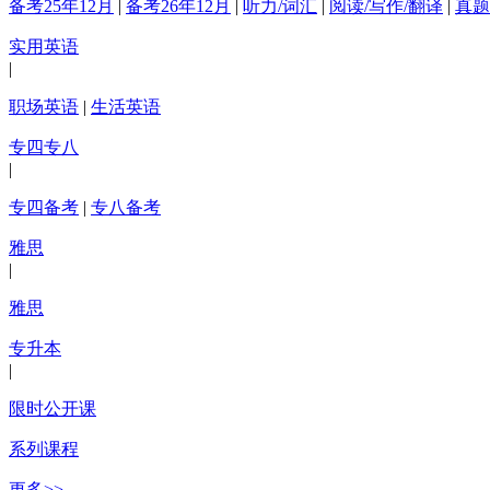
备考25年12月
|
备考26年12月
|
听力/词汇
|
阅读/写作/翻译
|
真题
实用英语
|
职场英语
|
生活英语
专四专八
|
专四备考
|
专八备考
雅思
|
雅思
专升本
|
限时公开课
系列课程
更多>>