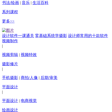
书法/绘画
|
音乐
|
生活百科
系列课程
更多>>
设计软件一课通关
零基础系统学摄影
设计师常用的十款软件
视频制作
|
视频剪辑
|
视频特效
摄影修片
|
手机摄影
|
商拍/人像
|
后期/审美
平面设计
|
平面设计
|
电商视觉
绘画设计