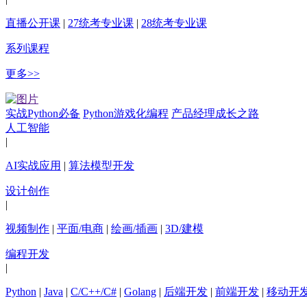
直播公开课
|
27统考专业课
|
28统考专业课
系列课程
更多>>
实战Python必备
Python游戏化编程
产品经理成长之路
人工智能
|
AI实战应用
|
算法模型开发
设计创作
|
视频制作
|
平面/电商
|
绘画/插画
|
3D/建模
编程开发
|
Python
|
Java
|
C/C++/C#
|
Golang
|
后端开发
|
前端开发
|
移动开