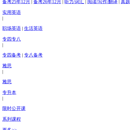
备考25年12月
|
备考26年12月
|
听力/词汇
|
阅读/写作/翻译
|
真题
实用英语
|
职场英语
|
生活英语
专四专八
|
专四备考
|
专八备考
雅思
|
雅思
专升本
|
限时公开课
系列课程
更多>>