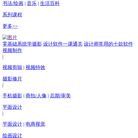
书法/绘画
|
音乐
|
生活百科
系列课程
更多>>
零基础系统学摄影
设计软件一课通关
设计师常用的十款软件
视频制作
|
视频剪辑
|
视频特效
摄影修片
|
手机摄影
|
商拍/人像
|
后期/审美
平面设计
|
平面设计
|
电商视觉
绘画设计