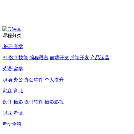
课程分类
考研·升学
AI·数字技能
编程语言
前端开发
后端开发
产品运营
英语·留学
职场·办公
办公软件
个人提升
家庭·育儿
设计·摄影
设计软件
摄影影视
职业·考证
考研全科
|