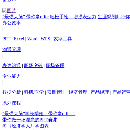
“最强大脑” 带你拿offer
轻松手绘，增强表达力
生涯规划师带你
办公效率
|
PPT
|
Excel
|
Word
|
WPS
|
效率工具
沟通管理
|
表达沟通
|
职场突破
|
职场管理
专业能力
|
数据分析
|
科研/医学
|
项目管理
|
经济管理
|
产品经理
|
产品运
系列课程
“最强大脑”学长学姐，带你拿offer！
带你做一场漂亮的PPT演讲
向《经济学人》学图表