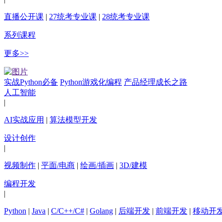
直播公开课
|
27统考专业课
|
28统考专业课
系列课程
更多>>
实战Python必备
Python游戏化编程
产品经理成长之路
人工智能
|
AI实战应用
|
算法模型开发
设计创作
|
视频制作
|
平面/电商
|
绘画/插画
|
3D/建模
编程开发
|
Python
|
Java
|
C/C++/C#
|
Golang
|
后端开发
|
前端开发
|
移动开