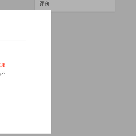
评价
《服
若不