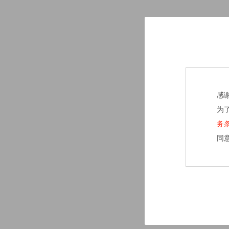
感
为
务
同