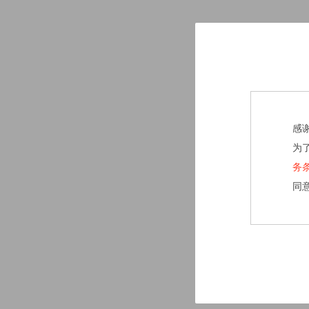
感
为
务
同