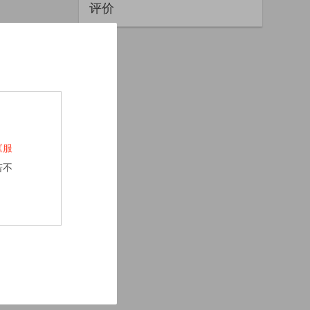
评价
《服
若不