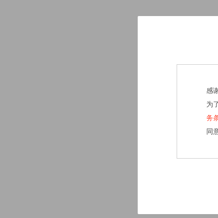
感
为
务
同