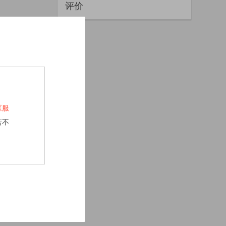
评价
《服
若不