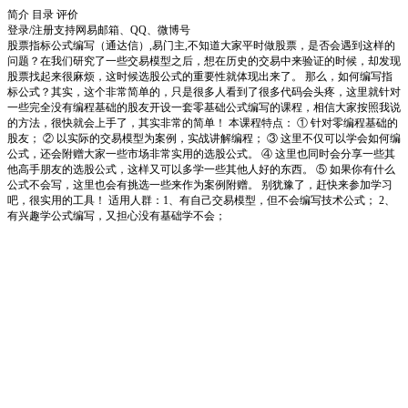
简介
目录
评价
登录/注册
支持网易邮箱、QQ、微博号
股票指标公式编写（通达信）,易门主,不知道大家平时做股票，是否会遇到这样的
问题？在我们研究了一些交易模型之后，想在历史的交易中来验证的时候，却发现
股票找起来很麻烦，这时候选股公式的重要性就体现出来了。 那么，如何编写指
标公式？其实，这个非常简单的，只是很多人看到了很多代码会头疼，这里就针对
一些完全没有编程基础的股友开设一套零基础公式编写的课程，相信大家按照我说
的方法，很快就会上手了，其实非常的简单！ 本课程特点： ① 针对零编程基础的
股友； ② 以实际的交易模型为案例，实战讲解编程； ③ 这里不仅可以学会如何编
公式，还会附赠大家一些市场非常实用的选股公式。 ④ 这里也同时会分享一些其
他高手朋友的选股公式，这样又可以多学一些其他人好的东西。 ⑤ 如果你有什么
公式不会写，这里也会有挑选一些来作为案例附赠。 别犹豫了，赶快来参加学习
吧，很实用的工具！ 适用人群：1、有自己交易模型，但不会编写技术公式； 2、
有兴趣学公式编写，又担心没有基础学不会；