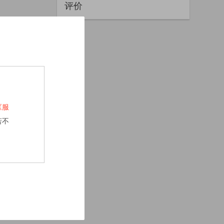
评价
《服
若不