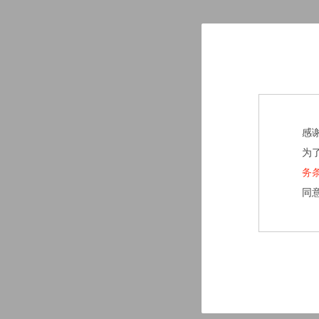
感
为
务
同