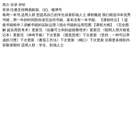
简介
目录
评价
登录/注册
支持网易邮箱、QQ、微博号
每周一本书,适用人群 想提高自己的学生或者职场人士 课程概述 我们精选50本优秀
书籍，用一年的时间陪你读完这些书籍。基本没有一本书籍。 【课程特点】 1.提
炼书籍精华 2.讲解书籍的实际运用 3.指出书籍的运用范围 【课程大纲】 《完全图
解 超实用思考术》更新完 《佐藤可士和的超级整理术》更新完 《聪明人用方格笔
记本》更新完 《神奇手账》下次更新 《视觉思维》下次更新 《坚持，一种可以养
成的习惯》下次更新 《番茄工作法》下次更新 《糊口》下次更新 后期更多精彩内
容敬请期待 适用人群：学生、职场人士