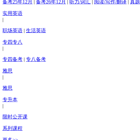
备考25年12月
|
备考26年12月
|
听力/词汇
|
阅读/写作/翻译
|
真题
实用英语
|
职场英语
|
生活英语
专四专八
|
专四备考
|
专八备考
雅思
|
雅思
专升本
|
限时公开课
系列课程
更多>>