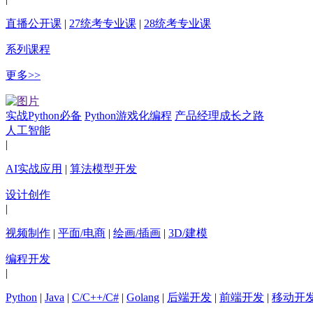
直播公开课
|
27统考专业课
|
28统考专业课
系列课程
更多>>
实战Python必备
Python游戏化编程
产品经理成长之路
人工智能
|
AI实战应用
|
算法模型开发
设计创作
|
视频制作
|
平面/电商
|
绘画/插画
|
3D/建模
编程开发
|
Python
|
Java
|
C/C++/C#
|
Golang
|
后端开发
|
前端开发
|
移动开