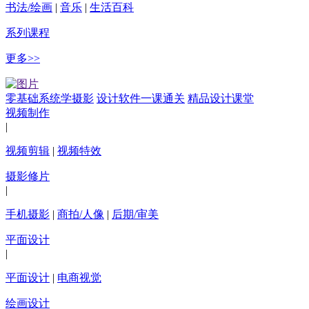
书法/绘画
|
音乐
|
生活百科
系列课程
更多>>
零基础系统学摄影
设计软件一课通关
精品设计课堂
视频制作
|
视频剪辑
|
视频特效
摄影修片
|
手机摄影
|
商拍/人像
|
后期/审美
平面设计
|
平面设计
|
电商视觉
绘画设计