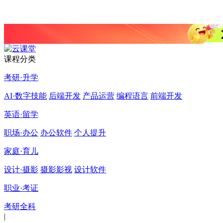
课程分类
考研·升学
AI·数字技能
后端开发
产品运营
编程语言
前端开发
英语·留学
职场·办公
办公软件
个人提升
家庭·育儿
设计·摄影
摄影影视
设计软件
职业·考证
考研全科
|