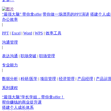
“最强大脑” 带你拿offer
带你做一场漂亮的PPT演讲
搭建个人成
办公效率
|
PPT
|
Excel
|
Word
|
WPS
|
效率工具
沟通管理
|
表达沟通
|
职场突破
|
职场管理
专业能力
|
数据分析
|
科研/医学
|
项目管理
|
经济管理
|
产品经理
|
产品运
系列课程
“最强大脑”学长学姐，带你拿offer！
帮你赚钱的商业提升课
搭建个人成长体系