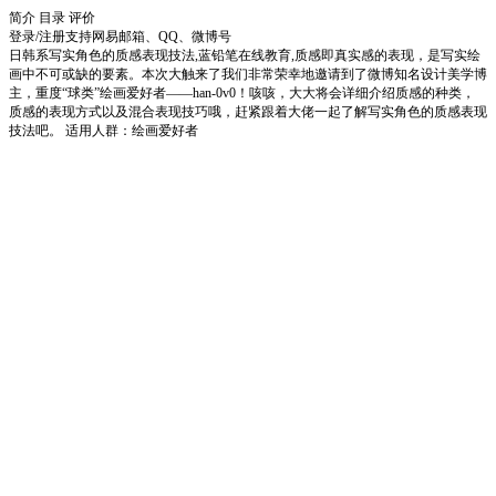
简介
目录
评价
登录/注册
支持网易邮箱、QQ、微博号
日韩系写实角色的质感表现技法,蓝铅笔在线教育,质感即真实感的表现，是写实绘
画中不可或缺的要素。本次大触来了我们非常荣幸地邀请到了微博知名设计美学博
主，重度“球类”绘画爱好者——han-0v0！咳咳，大大将会详细介绍质感的种类，
质感的表现方式以及混合表现技巧哦，赶紧跟着大佬一起了解写实角色的质感表现
技法吧。 适用人群：绘画爱好者