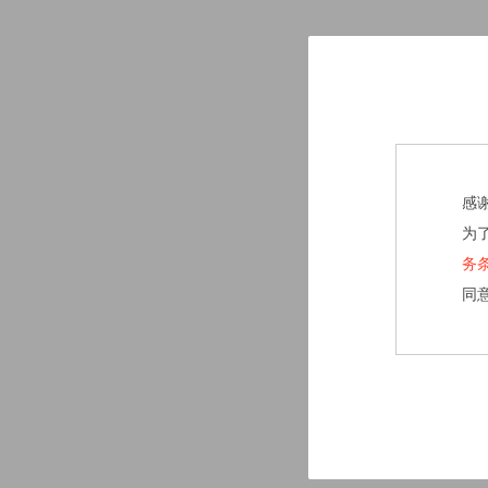
感
为
务
同