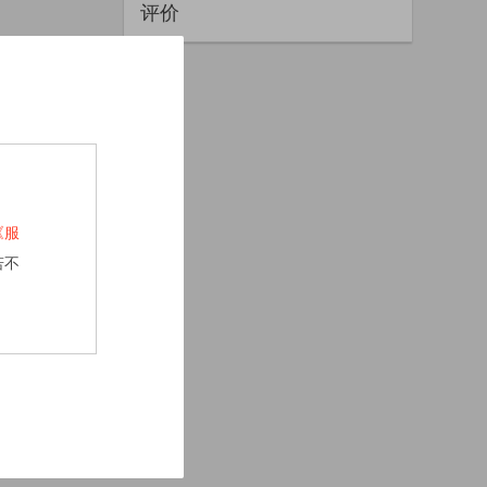
评价
《服
若不