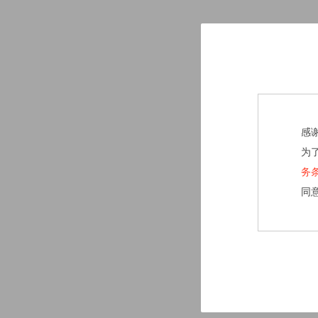
感
为
务
同