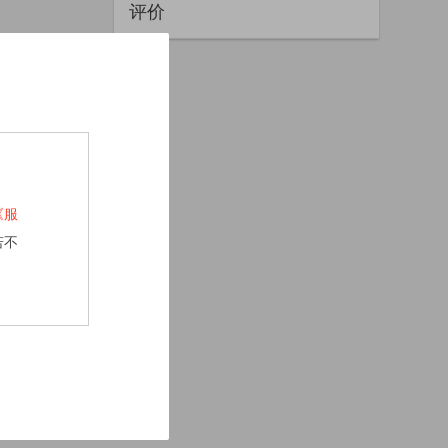
评价
《服
若不