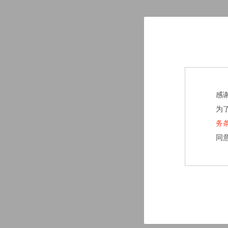
感
为
务
同