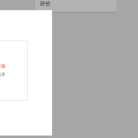
评价
《服
若不