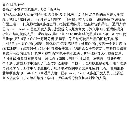
简介
目录
评价
登录/注册
支持网易邮箱、QQ、微博号
详解Android之Okhttp网络框架,爱学啊,爱学啊,关于爱学啊 爱学啊的宗旨是人生苦
短，我们只做好课，一个知识点只需学一门课程，时间珍重！ 课程特色 本课程是
市面上唯一一门兼顾框架0基础使用，框架源码实现，框架封装的课程。 适用人群
已有Java，Android基础开发人员，想要提高职场竞争力，深入学习，源码实现分
析和框架封装的人员。 课程结构 第1~3章：OkHttp基础使用 第4章：在OkHttp中使
用Https 第5~9章：OkHttp源码分析 第10章：学习如何使用常用的抓包工具 第
11~12章：封装OkHttp框架，简化使用流程 第13章：使用OkHttp实现一个图片爬虫
(有福利哟！) 课程时长：21小时 课程分辨率：1080P 永久免费更新，完整目录请查
看课程旁边的目录！ 源码和资料 配套电子书和源码，买完课程加入付费群就送。
学习建议 推荐对着视频敲一遍代码（如果没有时间可以看一遍视频，对课程有一
个了解，后面工作中遇到了问题才知道去哪一节找），也可以直接看电子书不理解
再视频学习，工作中可以直接打开电子书对应的章节复用相应的代码。 售后服务
爱学啊官方QQ:3469271680 适用人群：已有Java，Android基础开发人员，想要提
高职场竞争力，对该框架深入学习，源码实现分析和框架封装的人员。