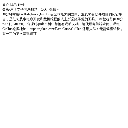
简介
目录
评价
登录/注册
支持网易邮箱、QQ、微博号
30分钟掌握GitHub,Joeski,GitHub是全球最大的面向开源及私有软件项目的托管平
台，是任何从事程序开发和数据挖掘的人士所必须掌握的工具。 本教程带你30分
钟入门GitHub。 每课时参考资料中都附有说明文档，请使用电脑端查阅。课程
GitHub仓库地址：https://github.com/Data-Camp/GitHub 适用人群：无需编程经验，
有一定的英文基础即可