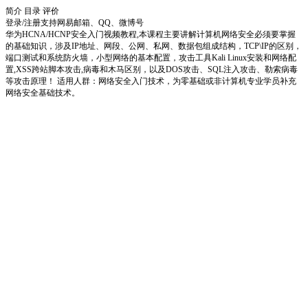
简介
目录
评价
登录/注册
支持网易邮箱、QQ、微博号
华为HCNA/HCNP安全入门视频教程,本课程主要讲解计算机网络安全必须要掌握
的基础知识，涉及IP地址、网段、公网、私网、数据包组成结构，TCP\IP的区别，
端口测试和系统防火墙，小型网络的基本配置，攻击工具Kali Linux安装和网络配
置,XSS跨站脚本攻击,病毒和木马区别，以及DOS攻击、SQL注入攻击、勒索病毒
等攻击原理！ 适用人群：网络安全入门技术，为零基础或非计算机专业学员补充
网络安全基础技术。