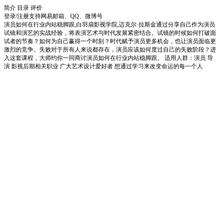
简介
目录
评价
登录/注册
支持网易邮箱、QQ、微博号
演员如何在行业内站稳脚跟,白羽扇影视学院,迈克尔·拉斯金通过分享自己作为演员
试镜和演艺的实战经验，将表演艺术与时代发展紧密结合。试镜的时候如何打破面
试者的节奏？如何为自己赢得一个时刻？时代赋予演员更多机会，也让演员面临更
激烈的竞争。失败对于所有人来说都存在，演员应该如何度过自己的失败阶段？进
入这套课程，大师约你一同商讨演员如何在行业内站稳脚跟。 适用人群：演员 导
演 影视后期相关职业 广大艺术设计爱好者 想通过学习来改变命运的每一个人