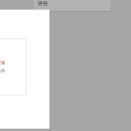
评价
《服
若不