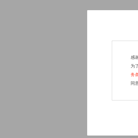
感
为
务
同