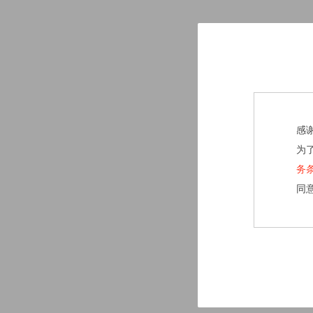
感
为
务
同