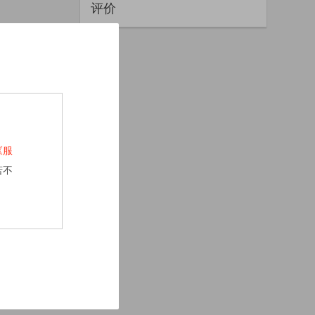
评价
《服
若不