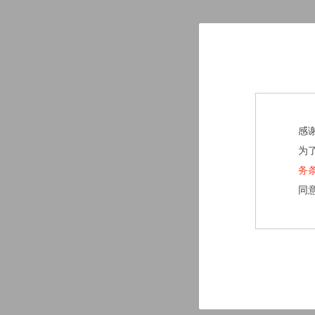
感
为
务
同