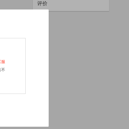
评价
《服
若不