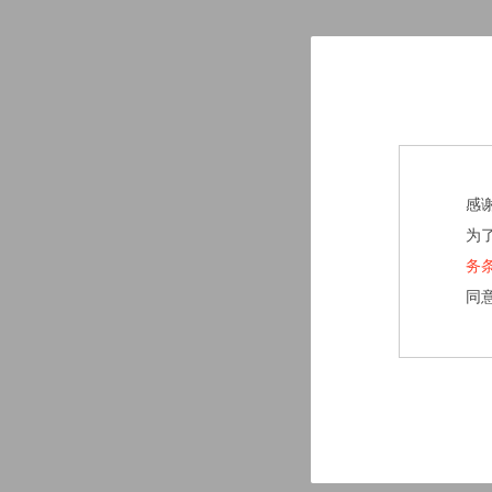
感
为
务
同