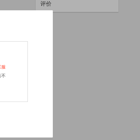
评价
《服
若不