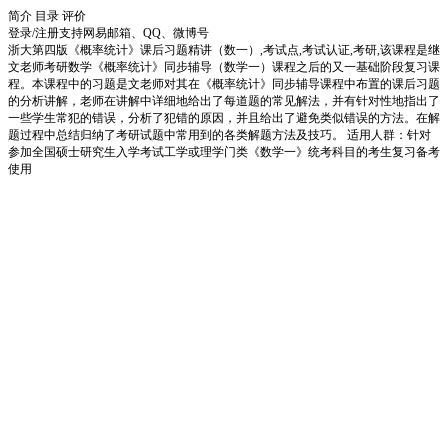
简介
目录
评价
登录/注册
支持网易邮箱、QQ、微博号
浙大第四版《概率统计》课后习题精讲（数一）,考试点,考试认证,考研,该课程是继
文老师考研数学《概率统计》同步辅导（数学一）课程之后的又一基础阶段复习课
程。本课程中的习题是文老师对其在《概率统计》同步辅导课程中布置的课后习题
的分析讲解，老师在讲解中详细地给出了每道题的常见解法，并有针对性地指出了
一些学生常犯的错误，分析了犯错的原因，并且给出了避免类似错误的方法。在解
题过程中总结归纳了考研试题中常用到的各类解题方法及技巧。 适用人群：针对
参加全国硕士研究生入学考试工学或理学门类《数学一》统考科目的考生复习备考
使用