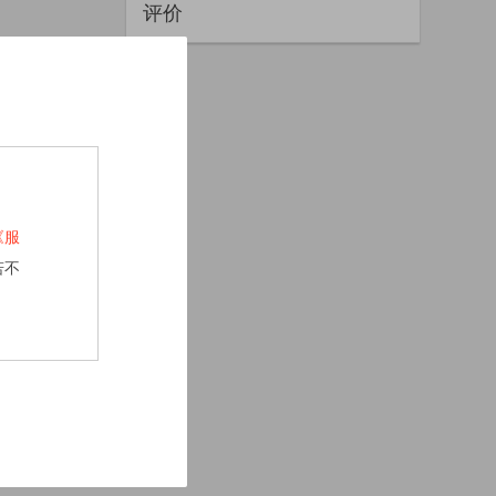
评价
《服
若不