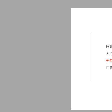
感
为
务
同