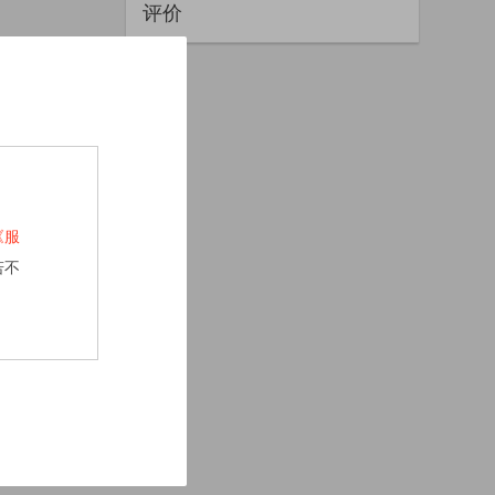
评价
《服
若不