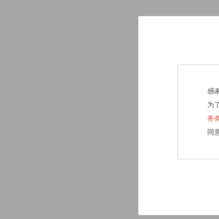
感
为
务
同