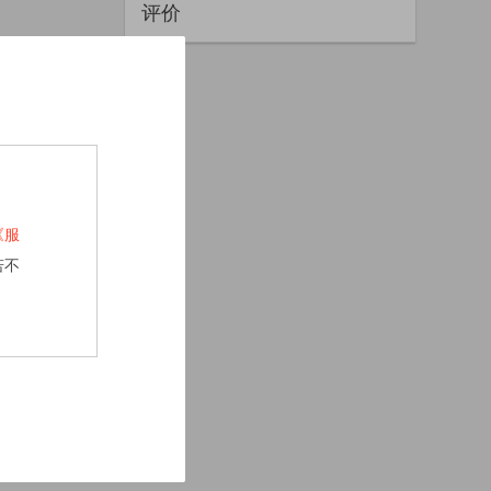
评价
《服
若不