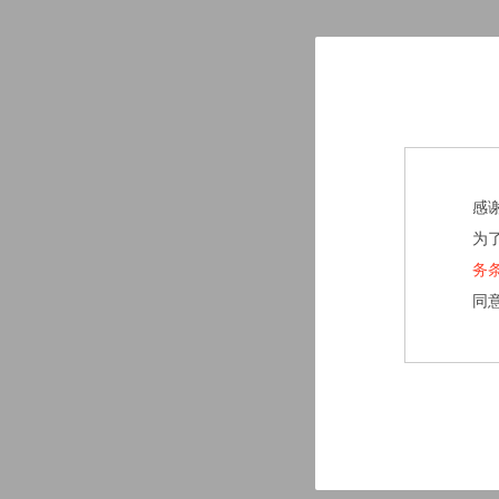
感
为
务
同