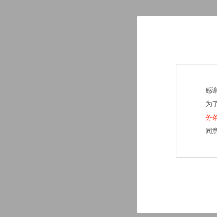
感
为
务
同