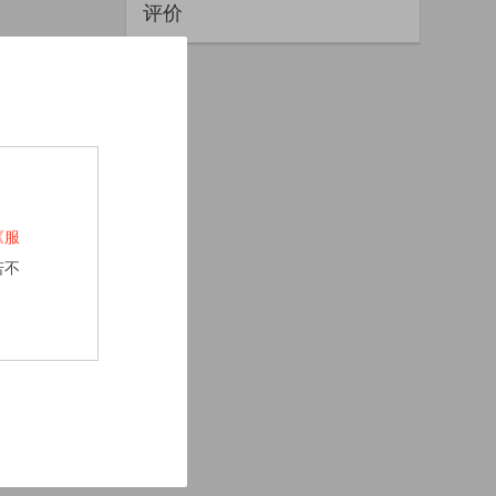
评价
《服
若不