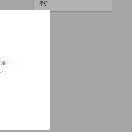
评价
《服
若不