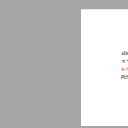
感
为
务
同