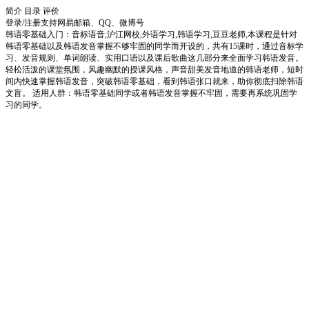
简介
目录
评价
登录/注册
支持网易邮箱、QQ、微博号
韩语零基础入门：音标语音,沪江网校,外语学习,韩语学习,豆豆老师,本课程是针对
韩语零基础以及韩语发音掌握不够牢固的同学而开设的，共有15课时，通过音标学
习、发音规则、单词朗读、实用口语以及课后歌曲这几部分来全面学习韩语发音。
轻松活泼的课堂氛围，风趣幽默的授课风格，声音甜美发音地道的韩语老师，短时
间内快速掌握韩语发音，突破韩语零基础，看到韩语张口就来，助你彻底扫除韩语
文盲。 适用人群：韩语零基础同学或者韩语发音掌握不牢固，需要再系统巩固学
习的同学。