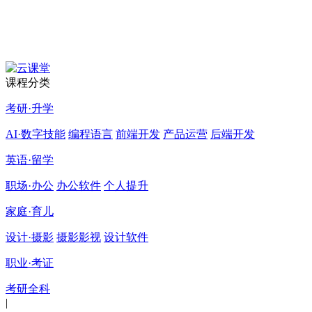
课程分类
考研·升学
AI·数字技能
编程语言
前端开发
产品运营
后端开发
英语·留学
职场·办公
办公软件
个人提升
家庭·育儿
设计·摄影
摄影影视
设计软件
职业·考证
考研全科
|