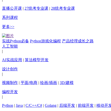
直播公开课
|
27统考专业课
|
28统考专业课
系列课程
更多>>
实战Python必备
Python游戏化编程
产品经理成长之路
人工智能
|
AI实战应用
|
算法模型开发
设计创作
|
视频制作
|
平面/电商
|
绘画/插画
|
3D/建模
编程开发
|
Python
|
Java
|
C/C++/C#
|
Golang
|
后端开发
|
前端开发
|
移动开