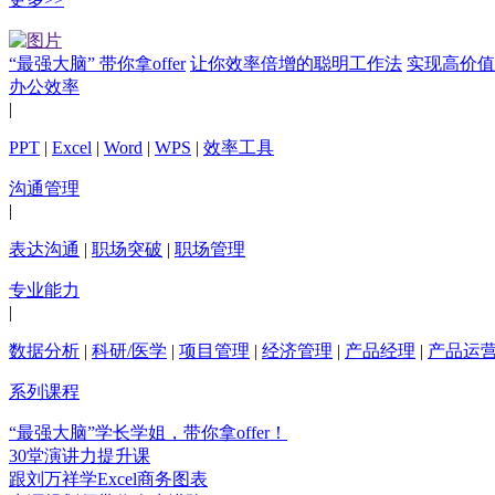
“最强大脑” 带你拿offer
让你效率倍增的聪明工作法
实现高价值
办公效率
|
PPT
|
Excel
|
Word
|
WPS
|
效率工具
沟通管理
|
表达沟通
|
职场突破
|
职场管理
专业能力
|
数据分析
|
科研/医学
|
项目管理
|
经济管理
|
产品经理
|
产品运
系列课程
“最强大脑”学长学姐，带你拿offer！
30堂演讲力提升课
跟刘万祥学Excel商务图表