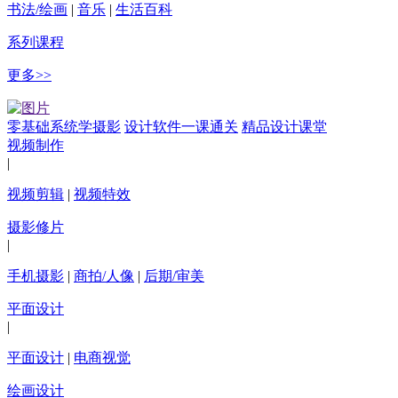
书法/绘画
|
音乐
|
生活百科
系列课程
更多>>
零基础系统学摄影
设计软件一课通关
精品设计课堂
视频制作
|
视频剪辑
|
视频特效
摄影修片
|
手机摄影
|
商拍/人像
|
后期/审美
平面设计
|
平面设计
|
电商视觉
绘画设计