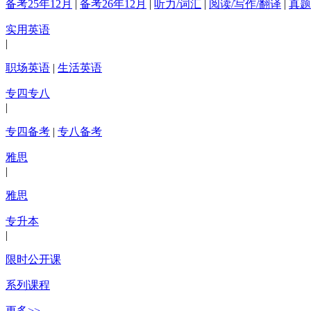
备考25年12月
|
备考26年12月
|
听力/词汇
|
阅读/写作/翻译
|
真题
实用英语
|
职场英语
|
生活英语
专四专八
|
专四备考
|
专八备考
雅思
|
雅思
专升本
|
限时公开课
系列课程
更多>>