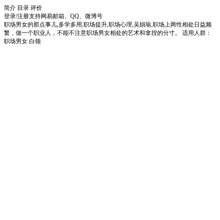
简介
目录
评价
登录/注册
支持网易邮箱、QQ、微博号
职场男女的那点事儿,多学多用,职场提升,职场心理,吴娟瑜,职场上两性相处日益频
繁，做一个职业人，不能不注意职场男女相处的艺术和拿捏的分寸。 适用人群：
职场男女 白领