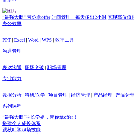
“最强大脑” 带你拿offer
时间管理，每天多出2小时
实现高价值
办公效率
|
PPT
|
Excel
|
Word
|
WPS
|
效率工具
沟通管理
|
表达沟通
|
职场突破
|
职场管理
专业能力
|
数据分析
|
科研/医学
|
项目管理
|
经济管理
|
产品经理
|
产品运
系列课程
“最强大脑”学长学姐，带你拿offer！
搭建个人成长体系
跟秋叶学职场技能