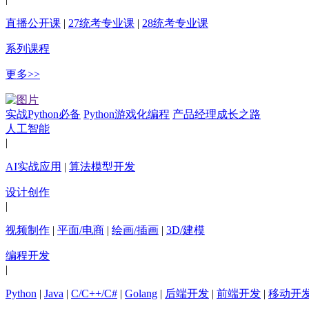
直播公开课
|
27统考专业课
|
28统考专业课
系列课程
更多>>
实战Python必备
Python游戏化编程
产品经理成长之路
人工智能
|
AI实战应用
|
算法模型开发
设计创作
|
视频制作
|
平面/电商
|
绘画/插画
|
3D/建模
编程开发
|
Python
|
Java
|
C/C++/C#
|
Golang
|
后端开发
|
前端开发
|
移动开