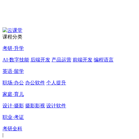
课程分类
考研·升学
AI·数字技能
后端开发
产品运营
前端开发
编程语言
英语·留学
职场·办公
办公软件
个人提升
家庭·育儿
设计·摄影
摄影影视
设计软件
职业·考证
考研全科
|