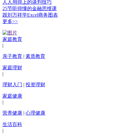
人人用得上的谈判技巧
25节听得懂的金融思维课
跟刘万祥学Excel商务图表
更多>>
家庭教育
|
亲子教育
|
素质教育
家庭理财
|
理财入门
|
投资理财
家庭健康
|
营养健康
|
心理健康
生活百科
|