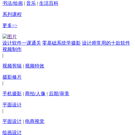
书法/绘画
|
音乐
|
生活百科
系列课程
更多>>
设计软件一课通关
零基础系统学摄影
设计师常用的十款软件
视频制作
|
视频剪辑
|
视频特效
摄影修片
|
手机摄影
|
商拍/人像
|
后期/审美
平面设计
|
平面设计
|
电商视觉
绘画设计