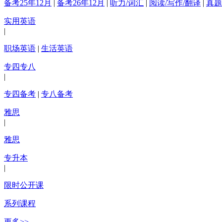
备考25年12月
|
备考26年12月
|
听力/词汇
|
阅读/写作/翻译
|
真题
实用英语
|
职场英语
|
生活英语
专四专八
|
专四备考
|
专八备考
雅思
|
雅思
专升本
|
限时公开课
系列课程
更多>>