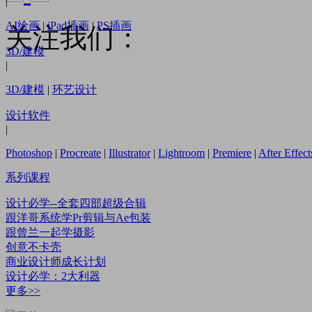
|
AI绘画
|
iPad插画
|
PS插画
关注我们：
3D/建模
|
3D/建模
|
环艺设计
设计软件
|
Photoshop
|
Procreate
|
Illustrator
|
Lightroom
|
Premiere
|
After Effect
系列课程
设计必学--全套四部超级合辑
跟洋哥系统学Pr剪辑与Ae包装
跟曾兰一起学摄影
创意不卡壳
商业设计师成长计划
设计必学：2大利器
更多>>