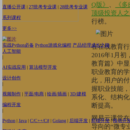
Q版》
、
《多
直播公开课
|
27统考专业课
|
28统考专业课
顶级投资人之
系列课程
行榜。
更多>>
实战Python必备
Python游戏化编程
产品经理成长之路
在在线教育行
人工智能
2016年1月
|
教育篇》中显
AI实战应用
|
算法模型开发
职业教育的学
设计创作
此，用户的付
|
握职业技能，
视频制作
|
平面/电商
|
绘画/插画
|
3D/建模
系化、结构化
断提高。
编程开发
|
网易云课堂在
Python
|
Java
|
C/C++/C#
|
Golang
|
后端开发
|
前端开发
|
移动开
导向的“微专