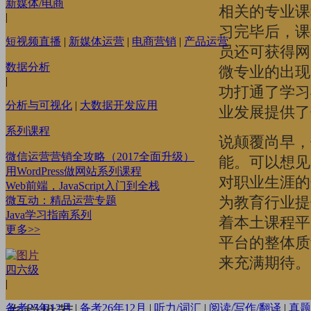
新媒体/电商
相关的专业课
|
习完毕后，课
短视频直播
|
新媒体运营
|
电商营销
|
产品运营
员还可获得网
数据分析
微专业的出现
|
功打通了学习
分析与可视化
|
大数据开发应用
业发展提供了
系列课程
说颠覆尚早，
微信运营营销全攻略（2017全面升级）
能。可以想见
用WordPress做网站系列课程
对职业生涯的
Web前端，JavaScript入门到全栈
为教育行业提
微互动：精品运营专题
Java学习指南系列
着本土课程平
更多>>
平台的整体质
来充满期待。
四六级
|
备考25年12月
|
备考26年12月
|
听力/词汇
|
阅读/写作/翻译
|
真题