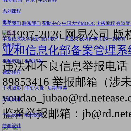
书法/绘画
|
音乐
|
生活百科
系列课程
更多>>
关于我们
联系我们
帮助中心
中国大学MOOC
卡搭编程
有道智
©
1997-2026
网易公司 版
零基础系统学摄影
设计软件一课通关
设计师常用的十款软件
视频制作
业和信息化部备案管理系
|
视频剪辑
|
视频特效
违法和不良信息举报电话（
摄影修片
|
89853416 举报邮箱（
手机摄影
|
商拍/人像
|
后期/审美
youdao_jubao@rd.netease
平面设计
|
监督举报邮箱：jb@rd.netea
平面设计
|
电商视觉
绘画设计