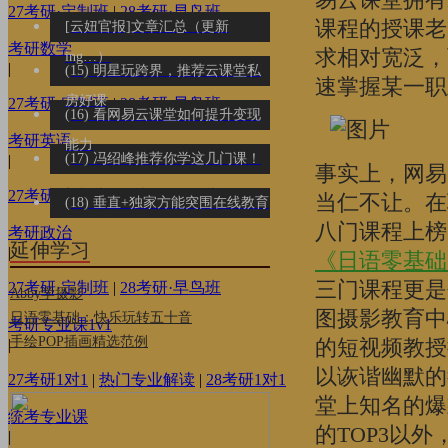
27考研·定制班
|
28考研·早鸟班
课程的授课老
[云妞官报]文章汇总（更新
考研数学
求相对宽泛，
ing…）
|
(15) 明星玩跨界，推荐云课堂私
速掌握某一职
房好课
27考研·定制班
|
28考研·早鸟班
(16) 看网易云课堂如何提升变现
考研英语
能力
(17) 冯绍峰推荐你学这几门课！
|
事实上，网易
27考研·定制班
|
28考研·早鸟班
当仁不让。在
(18) 垂直+独家方能突围在线教育
八门课程上榜
考研政治
延伸学习
|
《日语零基础
三门课程更是
27考研·定制班
|
28考研·早鸟班
Abby学摄影
图摄影教育中
日语零基础：快乐玩转五十音
考研专业课1v1
手绘POP插画精选范例
的短视频教授
|
以诙谐幽默的
27考研1对1
|
热门专业解读
|
28考研1对1
堂上知名的爆
统考专业课
的TOP3以
|