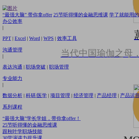
“最强大脑” 带你拿offer
25节听得懂的金融思维课
学了就能用的
办公效率
|
PPT
|
Excel
|
Word
|
WPS
|
效率工具
沟通管理
当代中国瑜伽之母
|
表达沟通
|
职场突破
|
职场管理
专业能力
|
数据分析
|
科研/医学
|
项目管理
|
经济管理
|
产品经理
|
产品运
系列课程
“最强大脑”学长学姐，带你拿offer！
25节听得懂的金融思维课
跟秋叶学职场技能
30堂演讲力提升课