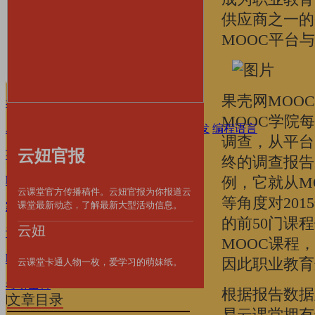
家庭·育儿
供应商之一的C
MOOC平台
设计·摄影
职业·考证
果壳网MOO
考研·升学
MOOC学院
AI·数字技能
产品运营
前端开发
后端开发
编程语言
调查，从平台
云妞官报
英语·留学
终的调查报告
例，它就从M
职场·办公
办公软件
个人提升
云课堂官方传播稿件。云妞官报为你报道云
等角度对20
课堂最新动态，了解最新大型活动信息。
家庭·育儿
的前50门课
云妞
设计·摄影
摄影影视
设计软件
MOOC课程
职业·考证
因此职业教育
云课堂卡通人物一枚，爱学习的萌妹纸。
考研全科
根据报告数据
文章目录
|
易云课堂拥有