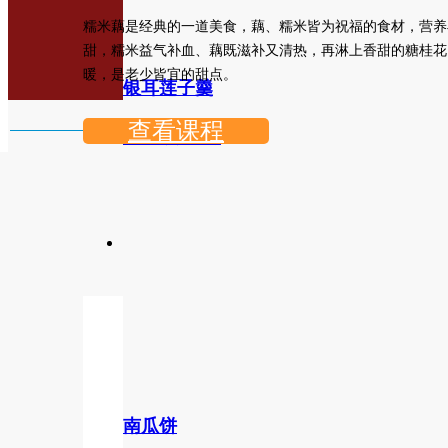
糯米藕是经典的一道美食，藕、糯米皆为祝福的食材，营养
甜，糯米益气补血、藕既滋补又清热，再淋上香甜的糖桂花
暖，是老少皆宜的甜点。
银耳莲子羹
查看课程
新东方烹饪教育
南瓜饼