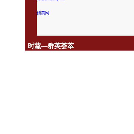
媲美网
时蔬—群英荟萃