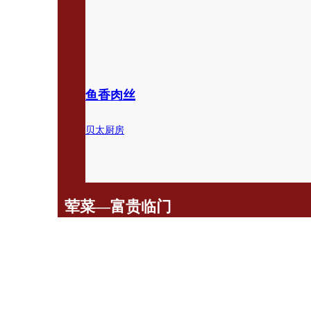
鱼香肉丝
贝太厨房
荤菜—富贵临门