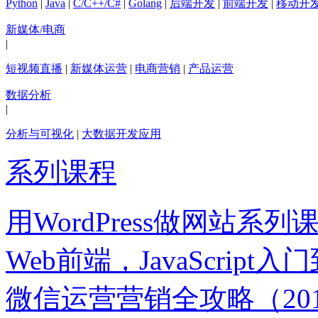
Python
|
Java
|
C/C++/C#
|
Golang
|
后端开发
|
前端开发
|
移动开
新媒体/电商
|
短视频直播
|
新媒体运营
|
电商营销
|
产品运营
数据分析
|
分析与可视化
|
大数据开发应用
系列课程
用WordPress做网站系列
Web前端，JavaScript
微信运营营销全攻略（20