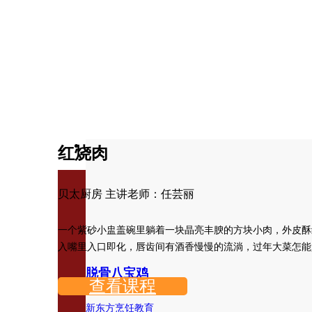
红烧肉
贝太厨房 主讲老师：任芸丽
一个紫砂小盅盖碗里躺着一块晶亮丰腴的方块小肉，外皮酥
入嘴里入口即化，唇齿间有酒香慢慢的流淌，过年大菜怎能
脱骨八宝鸡
查看课程
新东方烹饪教育