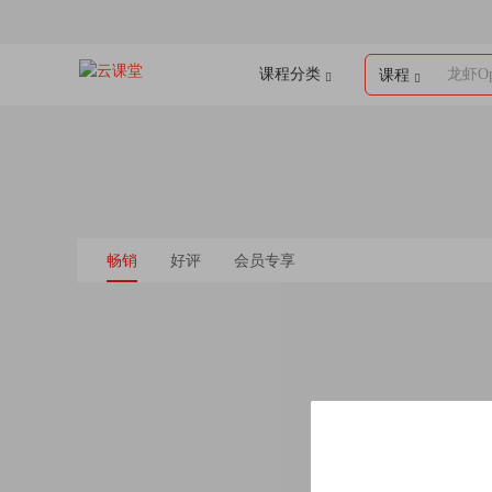
课程分类
龙虾Op
课程
畅销
好评
会员专享