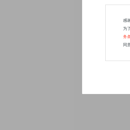
感
为
务
同