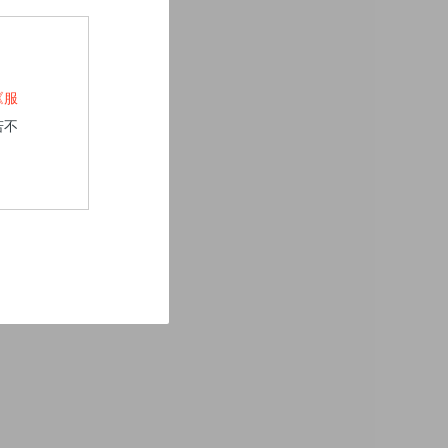
《服
若不