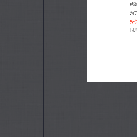
感
为
务
同