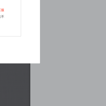
《服
若不