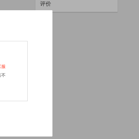
评价
《服
若不