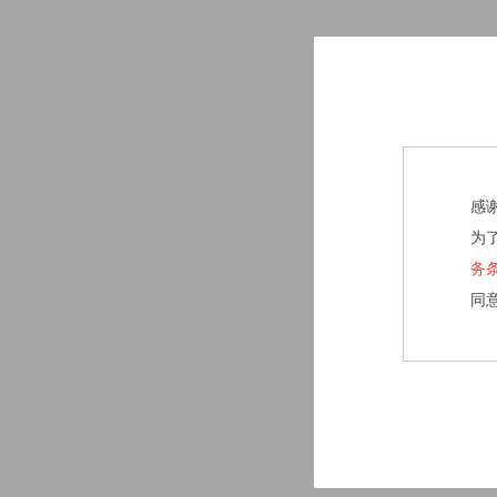
感
为
务
同