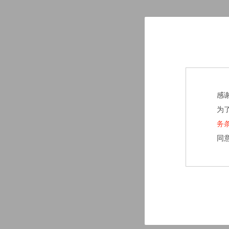
感
为
务
同