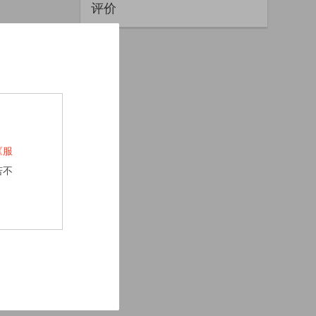
评价
《服
若不